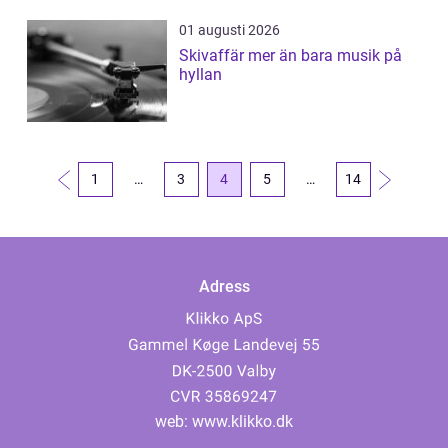
01 augusti 2026
Skivaffär mer än bara musik på
hyllan
1
…
3
4
5
…
14
Adress
web:
www.klikko.dk