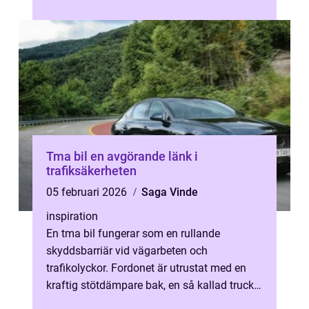
hur mycket underhåll ...
Tma bil en avgörande länk i
trafiksäkerheten
05 februari 2026
Saga Vinde
inspiration
En tma bil fungerar som en rullande
skyddsbarriär vid vägarbeten och
trafikolyckor. Fordonet är utrustat med en
kraftig stötdämpare bak, en så kallad truck
mounted attenuator, som tar smällen om en