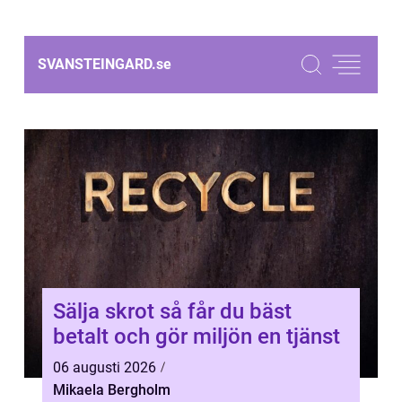
SVANSTEINGARD.
se
Sälja skrot så får du bäst
betalt och gör miljön en tjänst
06 augusti 2026
Mikaela Bergholm