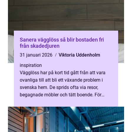
Sanera vägglöss så blir bostaden fri
från skadedjuren
31 januari 2026
Viktoria Uddenholm
inspiration
Vägglöss har på kort tid gått från att vara
ovanliga till att bli ett växande problem i
svenska hem. De sprids ofta via resor,
begagnade möbler och tätt boende. För
många blir upptäckten av vägglöss e...