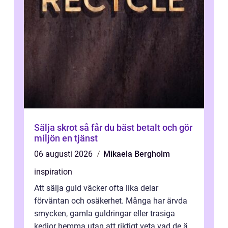
Sälja skrot så får du bäst betalt och gör
miljön en tjänst
06 augusti 2026
Mikaela Bergholm
inspiration
Att sälja guld väcker ofta lika delar
förväntan och osäkerhet. Många har ärvda
smycken, gamla guldringar eller trasiga
kedjor hemma utan att riktigt veta vad de är