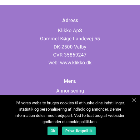
Adress
web:
www.klikko.dk
Menu
Annonsering
Om oss
På vores website bruges cookies til at huske dine indstillinger,
Cookies
statistik og personalisering af indhold og annoncer. Denne
information deles med tredjepart. Ved fortsat brug af websiden
Kontakta oss
godkender du cookiepolitikken.
Sitemap
Ok
Privatlivspolitik