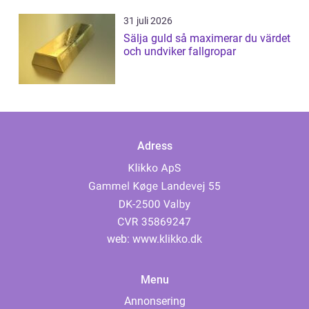
31 juli 2026
Sälja guld så maximerar du värdet
och undviker fallgropar
Adress
web:
www.klikko.dk
Menu
Annonsering