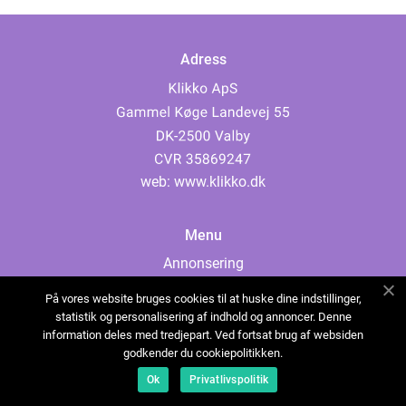
Adress
web:
www.klikko.dk
Menu
Annonsering
Om oss
På vores website bruges cookies til at huske dine indstillinger,
Cookies
statistik og personalisering af indhold og annoncer. Denne
information deles med tredjepart. Ved fortsat brug af websiden
Kontakta oss
godkender du cookiepolitikken.
Sitemap
Ok
Privatlivspolitik