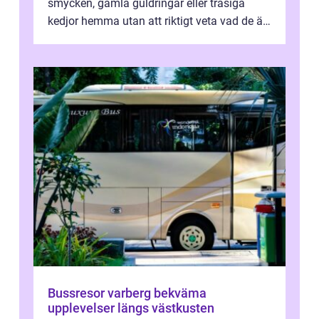
smycken, gamla guldringar eller trasiga
kedjor hemma utan att riktigt veta vad de är
värda. Samtidigt hör man om stora pr...
Bussresor varberg bekväma
upplevelser längs västkusten