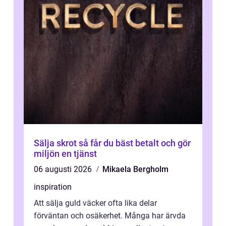
Sälja skrot så får du bäst betalt och gör
miljön en tjänst
06 augusti 2026
Mikaela Bergholm
inspiration
Att sälja guld väcker ofta lika delar
förväntan och osäkerhet. Många har ärvda