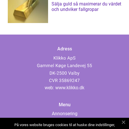
Sälja guld så maximerar du värdet
och undviker fallgropar
Adress
web:
www.klikko.dk
Menu
Annonsering
Om oss
På vores website bruges cookies til at huske dine indstillinger,