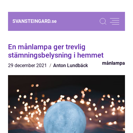
SVANSTEINGARD.
se
En månlampa ger trevlig
stämningsbelysning i hemmet
månlampa
29 december 2021
Anton Lundbäck