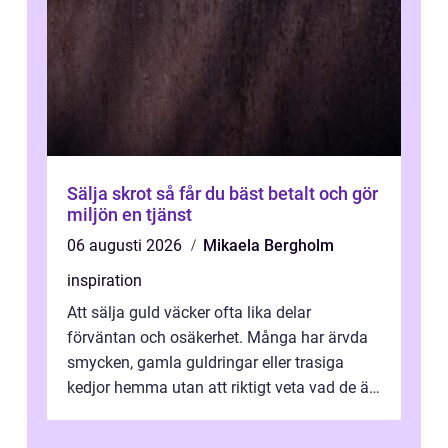
Sälja skrot så får du bäst betalt och gör
miljön en tjänst
06 augusti 2026
Mikaela Bergholm
inspiration
Att sälja guld väcker ofta lika delar
förväntan och osäkerhet. Många har ärvda
smycken, gamla guldringar eller trasiga
kedjor hemma utan att riktigt veta vad de är
värda. Samtidigt hör man om stora pr...