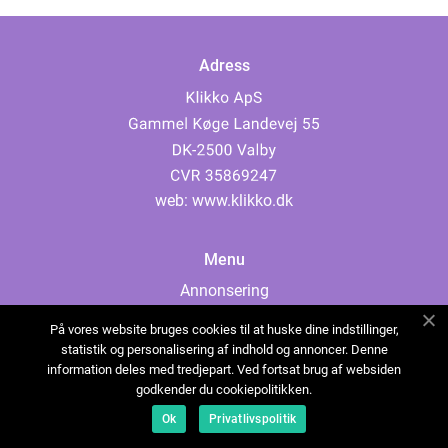
Adress
web:
www.klikko.dk
Menu
Annonsering
Om oss
På vores website bruges cookies til at huske dine indstillinger,
Cookies
statistik og personalisering af indhold og annoncer. Denne
information deles med tredjepart. Ved fortsat brug af websiden
Kontakta oss
godkender du cookiepolitikken.
Sitemap
Ok
Privatlivspolitik