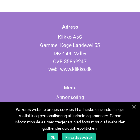
Adress
web:
www.klikko.dk
Menu
Annonsering
Om oss
På vores website bruges cookies til at huske dine indstillinger,
Cookies
statistik og personalisering af indhold og annoncer. Denne
information deles med tredjepart. Ved fortsat brug af websiden
Kontakta oss
godkender du cookiepolitikken.
Sitemap
Ok
Privatlivspolitik