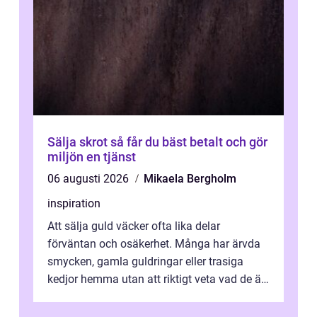
Sälja skrot så får du bäst betalt och gör
miljön en tjänst
06 augusti 2026
Mikaela Bergholm
inspiration
Att sälja guld väcker ofta lika delar
förväntan och osäkerhet. Många har ärvda
smycken, gamla guldringar eller trasiga
kedjor hemma utan att riktigt veta vad de är
värda. Samtidigt hör man om stora pr...