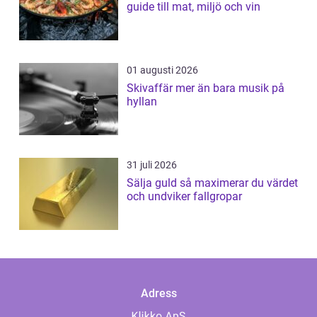
guide till mat, miljö och vin
01 augusti 2026
Skivaffär mer än bara musik på
hyllan
31 juli 2026
Sälja guld så maximerar du värdet
och undviker fallgropar
Adress