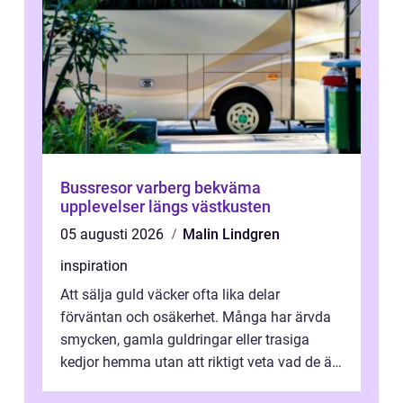
Bussresor varberg bekväma
upplevelser längs västkusten
05 augusti 2026
Malin Lindgren
inspiration
Att sälja guld väcker ofta lika delar
förväntan och osäkerhet. Många har ärvda
smycken, gamla guldringar eller trasiga
kedjor hemma utan att riktigt veta vad de är
värda. Samtidigt hör man om stora pr...