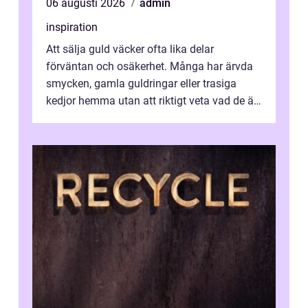
06 augusti 2026
admin
inspiration
Att sälja guld väcker ofta lika delar
förväntan och osäkerhet. Många har ärvda
smycken, gamla guldringar eller trasiga
kedjor hemma utan att riktigt veta vad de är
värda. Samtidigt hör man om stora pr...