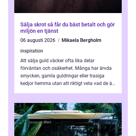
Sälja skrot så får du bäst betalt och gör
miljön en tjänst
06 augusti 2026
Mikaela Bergholm
inspiration
Att sälja guld väcker ofta lika delar
förväntan och osäkerhet. Många har ärvda
smycken, gamla guldringar eller trasiga
kedjor hemma utan att riktigt veta vad de är
värda. Samtidigt hör man om stora pr...