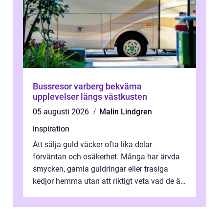
Bussresor varberg bekväma
upplevelser längs västkusten
05 augusti 2026
Malin Lindgren
inspiration
Att sälja guld väcker ofta lika delar
förväntan och osäkerhet. Många har ärvda
smycken, gamla guldringar eller trasiga
kedjor hemma utan att riktigt veta vad de är
värda. Samtidigt hör man om stora pr...