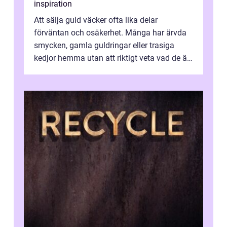
inspiration
Att sälja guld väcker ofta lika delar
förväntan och osäkerhet. Många har ärvda
smycken, gamla guldringar eller trasiga
kedjor hemma utan att riktigt veta vad de är
värda. Samtidigt hör man om stora pr...