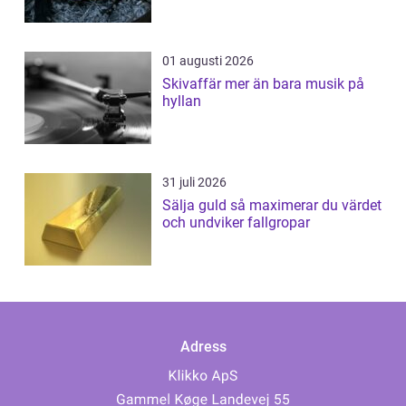
01 augusti 2026
Skivaffär mer än bara musik på
hyllan
31 juli 2026
Sälja guld så maximerar du värdet
och undviker fallgropar
Adress