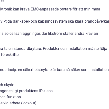
rav:
lektronik kan kräva EMC-anpassade brytare för att minimera
 viktiga där kabel- och kapslingssystem ska klara brandpåverka
s solcellsanläggningar, där likström ställer andra krav än
ara ta en standardbrytare. Produkter och installation måste följa
föreskrifter.
dprincip: en säkerhetsbrytare är bara så säker som installatio
och skydd
gar enligt produktens IP-klass
 och funktion
ge vid arbete (lockout)