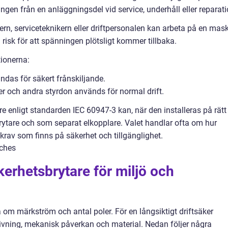
ngen från en anläggningsdel vid service, underhåll eller reparati
ikern, serviceteknikern eller driftpersonalen kan arbeta på en mask
 risk för att spänningen plötsligt kommer tillbaka.
tionerna:
das för säkert frånskiljande.
er och andra styrdon används för normal drift.
are enligt standarden IEC 60947-3 kan, när den installeras på rätt
ytare och som separat elkopplare. Valet handlar ofta om hur
rav som finns på säkerhet och tillgänglighet.
kerhetsbrytare för miljö och
ra om märkström och antal poler. För en långsiktigt driftsäker
givning, mekanisk påverkan och material. Nedan följer några