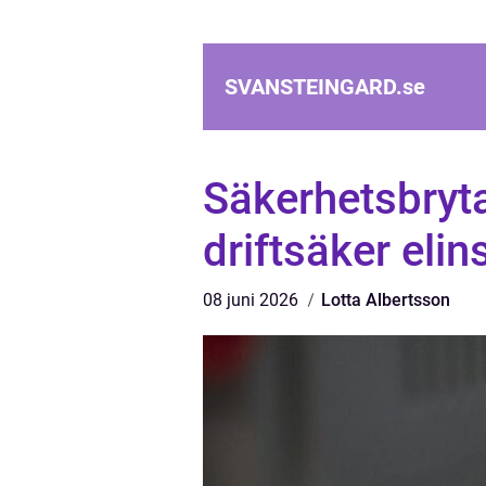
SVANSTEINGARD.
se
Säkerhetsbryta
driftsäker elin
08 juni 2026
Lotta Albertsson