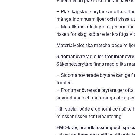
Valet mellan plast och metall påverka
– Plastkapslade brytare är ofta lätta
många inomhusmiljöer och i vissa ut
– Metallkapslade brytare ger hög meka
risken för slag, stötar eller kraftiga vi
Materialvalet ska matcha både miljö
Sidomanövrerad eller frontmanövre
Säkerhetsbrytare finns med olika ma
– Sidomanövrerade brytare kan ge flex
fronten.
– Frontmanövrerade brytare ger ofta en
användning och när många olika pers
Här spelar både ergonomi och säkerhe
minskar risken för felhantering.
EMC-krav, brandklassning och specia