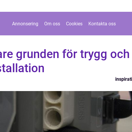
Annonsering
Om oss
Cookies
Kontakta oss
re grunden för trygg och
stallation
inspirat