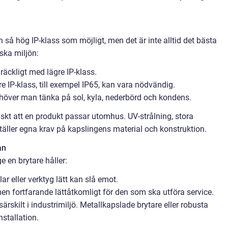
så hög IP-klass som möjligt, men det är inte alltid det bästa
iska miljön:
lräckligt med lägre IP-klass.
e IP-klass, till exempel IP65, kan vara nödvändig.
höver man tänka på sol, kyla, nederbörd och kondens.
skt att en produkt passar utomhus. UV-strålning, stora
täller egna krav på kapslingens material och konstruktion.
an
e en brytare håller:
ar eller verktyg lätt kan slå emot.
n fortfarande lättåtkomligt för den som ska utföra service.
ärskilt i industrimiljö. Metallkapslade brytare eller robusta
stallation.