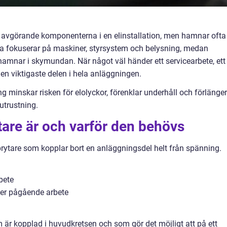
 avgörande komponenterna i en elinstallation, men hamnar ofta
nga fokuserar på maskiner, styrsystem och belysning, medan
hamnar i skymundan. När något väl händer ett servicearbete, ett 
 den viktigaste delen i hela anläggningen.
g minskar risken för elolyckor, förenklar underhåll och förlänger
utrustning.
are är och varför den behövs
rytare som kopplar bort en anläggningsdel helt från spänning.
bete
der pågående arbete
 är kopplad i huvudkretsen och som gör det möjligt att på ett