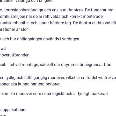
r både livslängd och tålighet:
re, korrosionsbeständiga och enkla att hantera. De fungerar bra i
omhusmiljöer när de är rätt valda och korrekt monterade.
nisk robusthet och klarar hårdare tag. De är ofta ett bra val dä
brationer är stor.
n och hur anläggningen används i vardagen.
rad
növerutföranden:
ibilitet vid montage, särskilt där utrymmet är begränsat från
 tydlig och lättillgänglig manöver, vilket är en fördel vid frekve
oner ska kunna hantera brytaren.
t in. En manöver som sitter logiskt och är tydligt markerad
lapplikationer