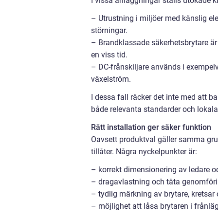
I vissa anläggningar ställs utökade k
– Utrustning i miljöer med känslig e
störningar.
– Brandklassade säkerhetsbrytare är
en viss tid.
– DC-frånskiljare används i exempelvi
växelström.
I dessa fall räcker det inte med att b
både relevanta standarder och lokala 
Rätt installation ger säker funktion
Oavsett produktval gäller samma grun
tillåter. Några nyckelpunkter är:
– korrekt dimensionering av ledare 
– dragavlastning och täta genomförin
– tydlig märkning av brytare, kretsar
– möjlighet att låsa brytaren i frånlä