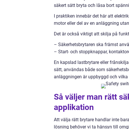
säkert sätt bryta och låsa bort spänni
I praktiken innebär det här att elektr
motor eller del av en anläggning utan
Det är också viktigt att skilja på funk
– Säkerhetsbrytaren ska främst använ
– Start- och stoppknappar, kontaktor
En kapslad lastbrytare eller frånskilj
sätt, användas både som säkerhetsbr
anläggningen är uppbyggd och vilka k
Så väljer man rätt sä
applikation
Att välja rätt brytare handlar inte ba
lösning behöver vi ta hänsyn till om