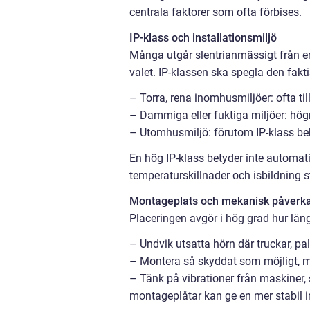
centrala faktorer som ofta förbises.
IP-klass och installationsmiljö
Många utgår slentrianmässigt från en 
valet. IP-klassen ska spegla den fakt
– Torra, rena inomhusmiljöer: ofta til
– Dammiga eller fuktiga miljöer: högr
– Utomhusmiljö: förutom IP-klass be
En hög IP-klass betyder inte automati
temperaturskillnader och isbildning s
Montageplats och mekanisk påverk
Placeringen avgör i hög grad hur läng
– Undvik utsatta hörn där truckar, pall
– Montera så skyddat som möjligt, me
– Tänk på vibrationer från maskiner, s
montageplåtar kan ge en mer stabil in