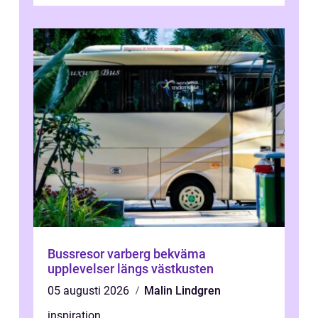
värda. Samtidigt hör man om stora pr...
Bussresor varberg bekväma
upplevelser längs västkusten
05 augusti 2026
Malin Lindgren
inspiration