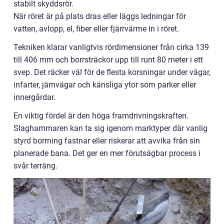
stabilt skyddsrör.
När röret är på plats dras eller läggs ledningar för
vatten, avlopp, el, fiber eller fjärrvärme in i röret.
Tekniken klarar vanligtvis rördimensioner från cirka 139
till 406 mm och borrsträckor upp till runt 80 meter i ett
svep. Det räcker väl för de flesta korsningar under vägar,
infarter, järnvägar och känsliga ytor som parker eller
innergårdar.
En viktig fördel är den höga framdrivningskraften.
Slaghammaren kan ta sig igenom marktyper där vanlig
styrd borrning fastnar eller riskerar att avvika från sin
planerade bana. Det ger en mer förutsägbar process i
svår terräng.