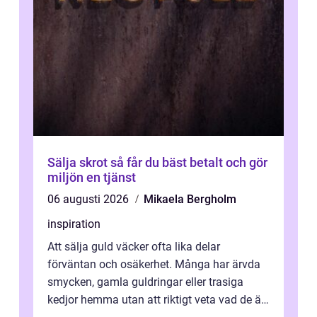
Sälja skrot så får du bäst betalt och gör
miljön en tjänst
06 augusti 2026
Mikaela Bergholm
inspiration
Att sälja guld väcker ofta lika delar
förväntan och osäkerhet. Många har ärvda
smycken, gamla guldringar eller trasiga
kedjor hemma utan att riktigt veta vad de är