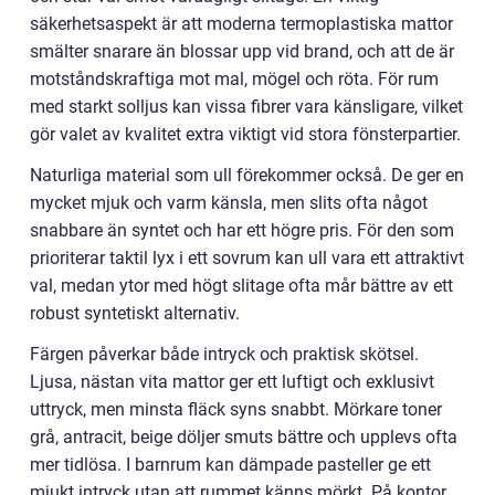
säkerhetsaspekt är att moderna termoplastiska mattor
smälter snarare än blossar upp vid brand, och att de är
motståndskraftiga mot mal, mögel och röta. För rum
med starkt solljus kan vissa fibrer vara känsligare, vilket
gör valet av kvalitet extra viktigt vid stora fönsterpartier.
Naturliga material som ull förekommer också. De ger en
mycket mjuk och varm känsla, men slits ofta något
snabbare än syntet och har ett högre pris. För den som
prioriterar taktil lyx i ett sovrum kan ull vara ett attraktivt
val, medan ytor med högt slitage ofta mår bättre av ett
robust syntetiskt alternativ.
Färgen påverkar både intryck och praktisk skötsel.
Ljusa, nästan vita mattor ger ett luftigt och exklusivt
uttryck, men minsta fläck syns snabbt. Mörkare toner
grå, antracit, beige döljer smuts bättre och upplevs ofta
mer tidlösa. I barnrum kan dämpade pasteller ge ett
mjukt intryck utan att rummet känns mörkt. På kontor