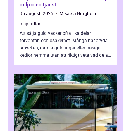
miljön en tjänst
06 augusti 2026
Mikaela Bergholm
inspiration
Att sälja guld väcker ofta lika delar
förväntan och osäkerhet. Många har ärvda
smycken, gamla guldringar eller trasiga
kedjor hemma utan att riktigt veta vad de är
värda. Samtidigt hör man om stora pr...