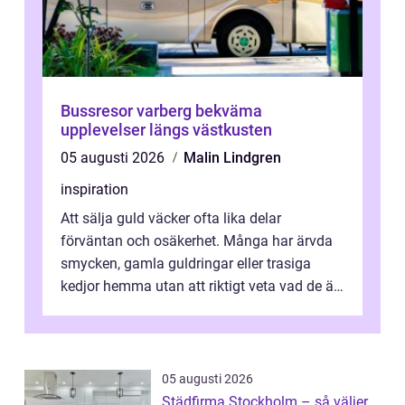
Bussresor varberg bekväma
upplevelser längs västkusten
05 augusti 2026
Malin Lindgren
inspiration
Att sälja guld väcker ofta lika delar
förväntan och osäkerhet. Många har ärvda
smycken, gamla guldringar eller trasiga
kedjor hemma utan att riktigt veta vad de är
värda. Samtidigt hör man om stora pr...
05 augusti 2026
Städfirma Stockholm – så väljer