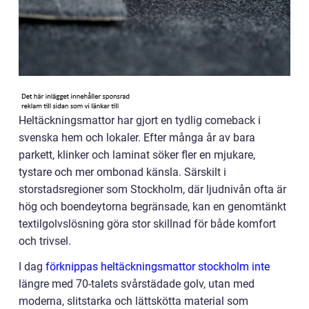
Heltäckningsmattor har gjort en tydlig comeback i
svenska hem och lokaler. Efter många år av bara
parkett, klinker och laminat söker fler en mjukare,
tystare och mer ombonad känsla. Särskilt i
storstadsregioner som Stockholm, där ljudnivån ofta är
hög och boendeytorna begränsade, kan en genomtänkt
textilgolvslösning göra stor skillnad för både komfort
och trivsel.
I dag
förknippas heltäckningsmattor stockholm inte
längre med 70-talets svårstädade golv, utan med
moderna, slitstarka och lättskötta material som