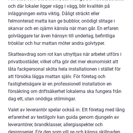
och där lokaler ligger vägg i vägg, blir kvalitén på
inläggningen extra viktig. Dåligt sträckt eller
felmonterad matta kan ge bubblor, onödigt slitage i
skarvar och en ojämn känsla när man går. En erfaren
golvläggare tar även hänsyn till underlag, befintliga
trösklar och hur mattan möter andra golvtyper.
Skatteavdrag som rot kan utnyttjas när arbetet utförs i
privatbostäder, vilket ofta gör det mer ekonomiskt att
låta fackpersonal sköta hela installationen i stället för
att försöka lägga mattan själv. För företag och
fastighetsägare är en professionell installation en
försäkring om driftsäkerhet lokalerna ska fungera från
dag ett, utan onödiga störningar.
Valet av leverantör spelar också in. Ett företag med lång
erfarenhet av textilgolv kan guida genom djungeln av
leverantörer, brandklasser, allergiaspekter och
designserier. För den som vill se och känna skillnaden