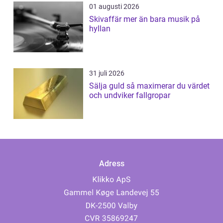
01 augusti 2026
Skivaffär mer än bara musik på
hyllan
31 juli 2026
Sälja guld så maximerar du värdet
och undviker fallgropar
Adress