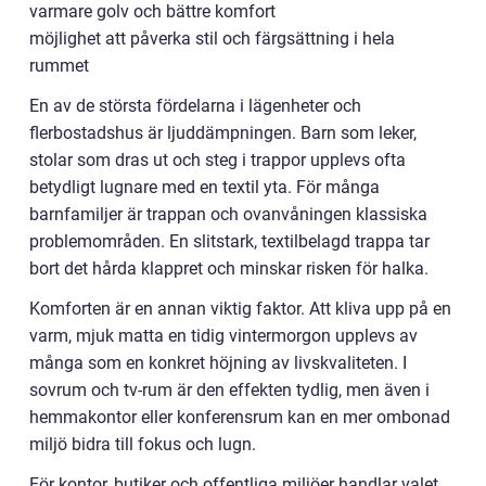
varmare golv och bättre komfort
möjlighet att påverka stil och färgsättning i hela
rummet
En av de största fördelarna i lägenheter och
flerbostadshus är ljuddämpningen. Barn som leker,
stolar som dras ut och steg i trappor upplevs ofta
betydligt lugnare med en textil yta. För många
barnfamiljer är trappan och ovanvåningen klassiska
problemområden. En slitstark, textilbelagd trappa tar
bort det hårda klappret och minskar risken för halka.
Komforten är en annan viktig faktor. Att kliva upp på en
varm, mjuk matta en tidig vintermorgon upplevs av
många som en konkret höjning av livskvaliteten. I
sovrum och tv-rum är den effekten tydlig, men även i
hemmakontor eller konferensrum kan en mer ombonad
miljö bidra till fokus och lugn.
För kontor, butiker och offentliga miljöer handlar valet