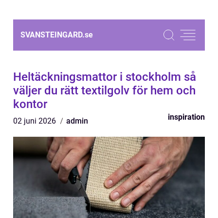
SVANSTEINGARD.
se
Heltäckningsmattor i stockholm så
väljer du rätt textilgolv för hem och
kontor
inspiration
02 juni 2026
admin