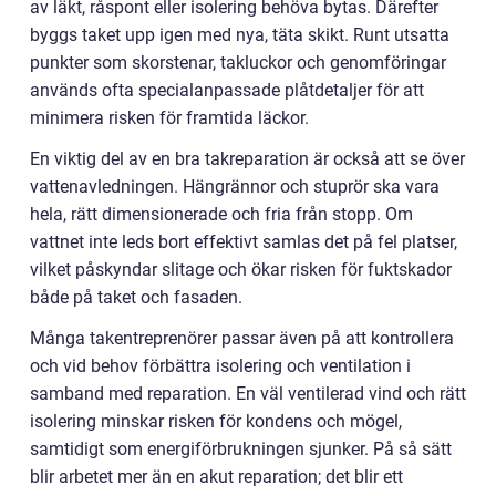
av läkt, råspont eller isolering behöva bytas. Därefter
byggs taket upp igen med nya, täta skikt. Runt utsatta
punkter som skorstenar, takluckor och genomföringar
används ofta specialanpassade plåtdetaljer för att
minimera risken för framtida läckor.
En viktig del av en bra takreparation är också att se över
vattenavledningen. Hängrännor och stuprör ska vara
hela, rätt dimensionerade och fria från stopp. Om
vattnet inte leds bort effektivt samlas det på fel platser,
vilket påskyndar slitage och ökar risken för fuktskador
både på taket och fasaden.
Många takentreprenörer passar även på att kontrollera
och vid behov förbättra isolering och ventilation i
samband med reparation. En väl ventilerad vind och rätt
isolering minskar risken för kondens och mögel,
samtidigt som energiförbrukningen sjunker. På så sätt
blir arbetet mer än en akut reparation; det blir ett