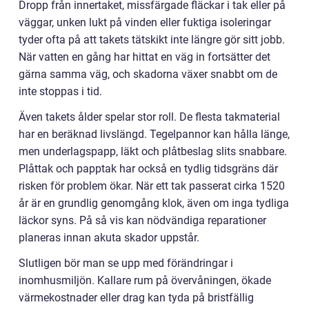
Dropp från innertaket, missfärgade fläckar i tak eller på
väggar, unken lukt på vinden eller fuktiga isoleringar
tyder ofta på att takets tätskikt inte längre gör sitt jobb.
När vatten en gång har hittat en väg in fortsätter det
gärna samma väg, och skadorna växer snabbt om de
inte stoppas i tid.
Även takets ålder spelar stor roll. De flesta takmaterial
har en beräknad livslängd. Tegelpannor kan hålla länge,
men underlagspapp, läkt och plåtbeslag slits snabbare.
Plåttak och papptak har också en tydlig tidsgräns där
risken för problem ökar. När ett tak passerat cirka 1520
år är en grundlig genomgång klok, även om inga tydliga
läckor syns. På så vis kan nödvändiga reparationer
planeras innan akuta skador uppstår.
Slutligen bör man se upp med förändringar i
inomhusmiljön. Kallare rum på övervåningen, ökade
värmekostnader eller drag kan tyda på bristfällig