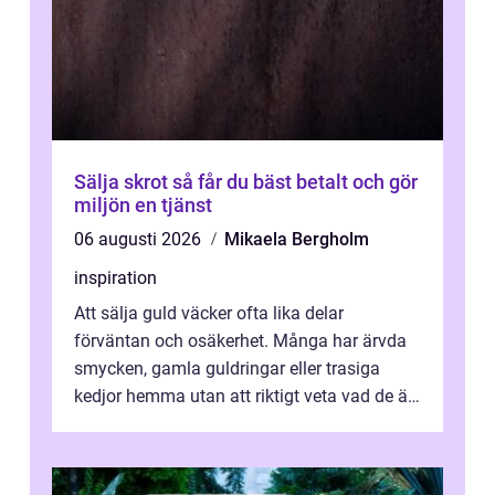
Sälja skrot så får du bäst betalt och gör
miljön en tjänst
06 augusti 2026
Mikaela Bergholm
inspiration
Att sälja guld väcker ofta lika delar
förväntan och osäkerhet. Många har ärvda
smycken, gamla guldringar eller trasiga
kedjor hemma utan att riktigt veta vad de är
värda. Samtidigt hör man om stora pr...