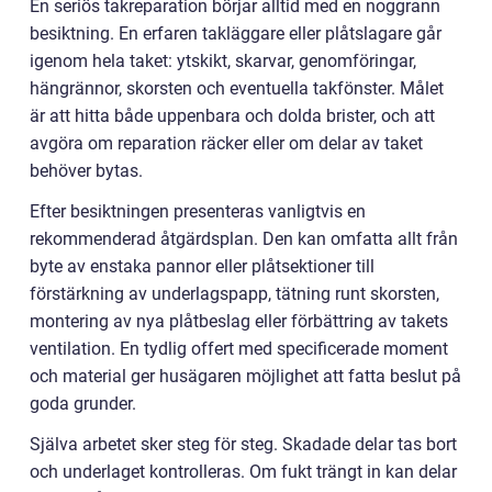
En seriös takreparation börjar alltid med en noggrann
besiktning. En erfaren takläggare eller plåtslagare går
igenom hela taket: ytskikt, skarvar, genomföringar,
hängrännor, skorsten och eventuella takfönster. Målet
är att hitta både uppenbara och dolda brister, och att
avgöra om reparation räcker eller om delar av taket
behöver bytas.
Efter besiktningen presenteras vanligtvis en
rekommenderad åtgärdsplan. Den kan omfatta allt från
byte av enstaka pannor eller plåtsektioner till
förstärkning av underlagspapp, tätning runt skorsten,
montering av nya plåtbeslag eller förbättring av takets
ventilation. En tydlig offert med specificerade moment
och material ger husägaren möjlighet att fatta beslut på
goda grunder.
Själva arbetet sker steg för steg. Skadade delar tas bort
och underlaget kontrolleras. Om fukt trängt in kan delar