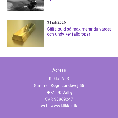
31 juli 2026
Sälja guld så maximerar du värdet
och undviker fallgropar
Adress
web:
www.klikko.dk