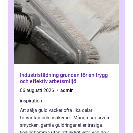
Industristädning grunden för en trygg
och effektiv arbetsmiljö
06 augusti 2026
admin
inspiration
Att sälja guld väcker ofta lika delar
förväntan och osäkerhet. Många har ärvda
smycken, gamla guldringar eller trasiga
kedjor hemma utan att riktigt veta vad de är