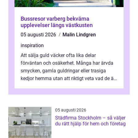
Bussresor varberg bekväma
upplevelser längs västkusten
05 augusti 2026
Malin Lindgren
inspiration
Att sälja guld väcker ofta lika delar
förväntan och osäkerhet. Många har ärvda
smycken, gamla guldringar eller trasiga
kedjor hemma utan att riktigt veta vad de är
värda. Samtidigt hör man om stora pr...
05 augusti 2026
Städfirma Stockholm – så väljer
du rätt hjälp för hem och företag