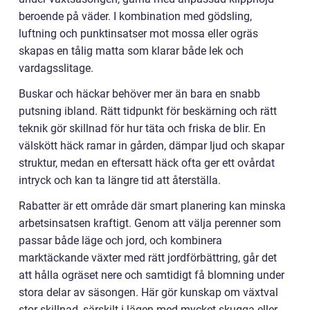
beroende på väder. I kombination med gödsling,
luftning och punktinsatser mot mossa eller ogräs
skapas en tålig matta som klarar både lek och
vardagsslitage.
Buskar och häckar behöver mer än bara en snabb
putsning ibland. Rätt tidpunkt för beskärning och rätt
teknik gör skillnad för hur täta och friska de blir. En
välskött häck ramar in gården, dämpar ljud och skapar
struktur, medan en eftersatt häck ofta ger ett ovårdat
intryck och kan ta längre tid att återställa.
Rabatter är ett område där smart planering kan minska
arbetsinsatsen kraftigt. Genom att välja perenner som
passar både läge och jord, och kombinera
marktäckande växter med rätt jordförbättring, går det
att hålla ogräset nere och samtidigt få blomning under
stora delar av säsongen. Här gör kunskap om växtval
stor skillnad, särskilt i lägen med mycket skugga eller