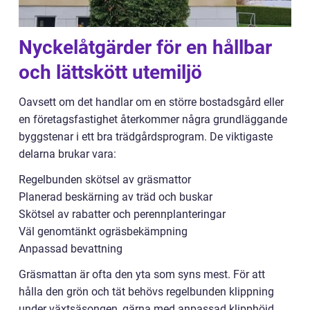
Nyckelåtgärder för en hållbar
och lättskött utemiljö
Oavsett om det handlar om en större bostadsgård eller
en företagsfastighet återkommer några grundläggande
byggstenar i ett bra trädgårdsprogram. De viktigaste
delarna brukar vara:
Regelbunden skötsel av gräsmattor
Planerad beskärning av träd och buskar
Skötsel av rabatter och perennplanteringar
Väl genomtänkt ogräsbekämpning
Anpassad bevattning
Gräsmattan är ofta den yta som syns mest. För att
hålla den grön och tät behövs regelbunden klippning
under växtsäsongen, gärna med anpassad klipphöjd