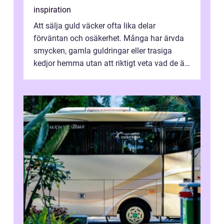
inspiration
Att sälja guld väcker ofta lika delar
förväntan och osäkerhet. Många har ärvda
smycken, gamla guldringar eller trasiga
kedjor hemma utan att riktigt veta vad de är
värda. Samtidigt hör man om stora pr...