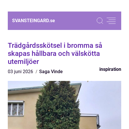
SVANSTEINGARD.
se
Trädgårdsskötsel i bromma så
skapas hållbara och välskötta
utemiljöer
inspiration
03 juni 2026
Saga Vinde