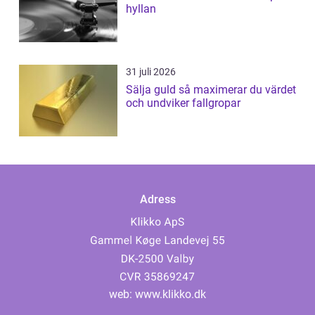
hyllan
31 juli 2026
Sälja guld så maximerar du värdet
och undviker fallgropar
Adress
web:
www.klikko.dk