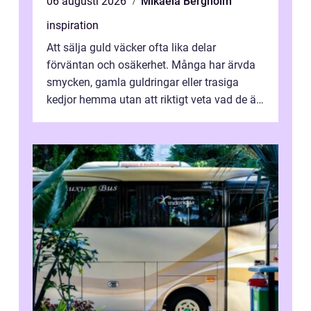
06 augusti 2026
Mikaela Bergholm
inspiration
Att sälja guld väcker ofta lika delar
förväntan och osäkerhet. Många har ärvda
smycken, gamla guldringar eller trasiga
kedjor hemma utan att riktigt veta vad de är
värda. Samtidigt hör man om stora pr...