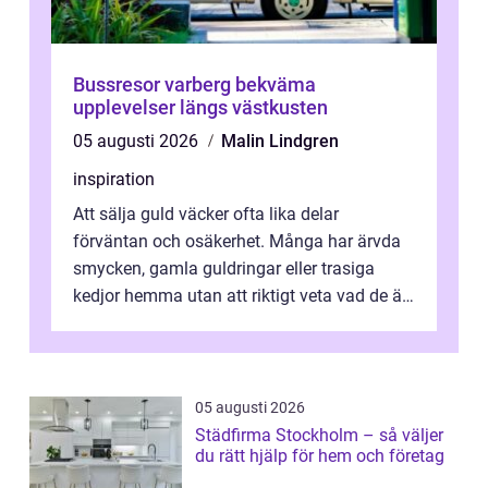
Bussresor varberg bekväma
upplevelser längs västkusten
05 augusti 2026
Malin Lindgren
inspiration
Att sälja guld väcker ofta lika delar
förväntan och osäkerhet. Många har ärvda
smycken, gamla guldringar eller trasiga
kedjor hemma utan att riktigt veta vad de är
värda. Samtidigt hör man om stora pr...
05 augusti 2026
Städfirma Stockholm – så väljer
du rätt hjälp för hem och företag