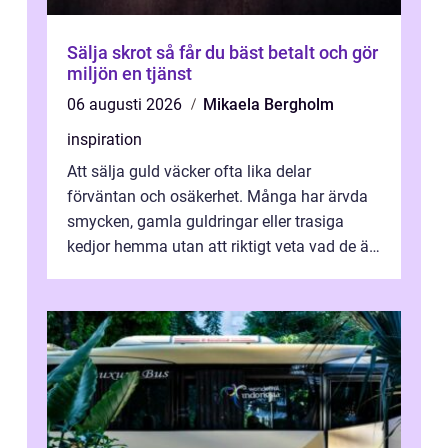
Sälja skrot så får du bäst betalt och gör
miljön en tjänst
06 augusti 2026
Mikaela Bergholm
inspiration
Att sälja guld väcker ofta lika delar
förväntan och osäkerhet. Många har ärvda
smycken, gamla guldringar eller trasiga
kedjor hemma utan att riktigt veta vad de är
värda. Samtidigt hör man om stora pr...