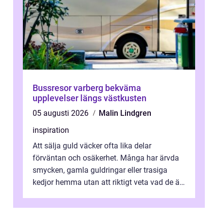
Bussresor varberg bekväma
upplevelser längs västkusten
05 augusti 2026
Malin Lindgren
inspiration
Att sälja guld väcker ofta lika delar
förväntan och osäkerhet. Många har ärvda
smycken, gamla guldringar eller trasiga
kedjor hemma utan att riktigt veta vad de är
värda. Samtidigt hör man om stora pr...