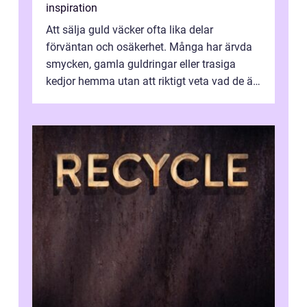
inspiration
Att sälja guld väcker ofta lika delar
förväntan och osäkerhet. Många har ärvda
smycken, gamla guldringar eller trasiga
kedjor hemma utan att riktigt veta vad de är
värda. Samtidigt hör man om stora pr...