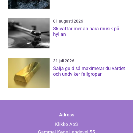
01 augusti 2026
Skivaffär mer än bara musik på
hyllan
31 juli 2026
Sälja guld så maximerar du värdet
och undviker fallgropar
Adress