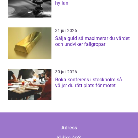
hyllan
31 juli 2026
Sälja guld så maximerar du värdet
och undviker fallgropar
30 juli 2026
Boka konferens i stockholm så
väljer du rätt plats för mötet
Adress