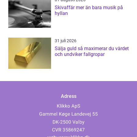
Skivaffär mer än bara musik på
hyllan
31 juli 2026
Sälja guld så maximerar du värdet
och undviker fallgropar
Adress