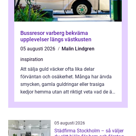
Bussresor varberg bekväma
upplevelser längs västkusten
05 augusti 2026
Malin Lindgren
inspiration
Att sälja guld väcker ofta lika delar
förväntan och osäkerhet. Många har ärvda
smycken, gamla guldringar eller trasiga
kedjor hemma utan att riktigt veta vad de är
värda. Samtidigt hör man om stora pr...
05 augusti 2026
Städfirma Stockholm – så väljer