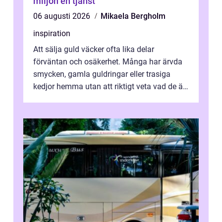
miljön en tjänst
06 augusti 2026
Mikaela Bergholm
inspiration
Att sälja guld väcker ofta lika delar
förväntan och osäkerhet. Många har ärvda
smycken, gamla guldringar eller trasiga
kedjor hemma utan att riktigt veta vad de är
värda. Samtidigt hör man om stora pr...