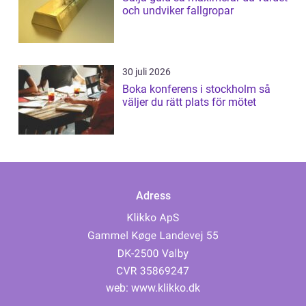
och undviker fallgropar
30 juli 2026
Boka konferens i stockholm så
väljer du rätt plats för mötet
Adress
web:
www.klikko.dk