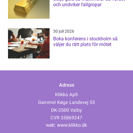
och undviker fallgropar
30 juli 2026
Boka konferens i stockholm så
väljer du rätt plats för mötet
Adress
web:
www.klikko.dk