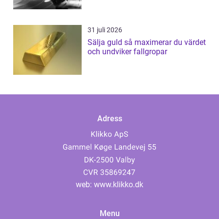
31 juli 2026
Sälja guld så maximerar du värdet
och undviker fallgropar
Adress
web:
www.klikko.dk
Menu