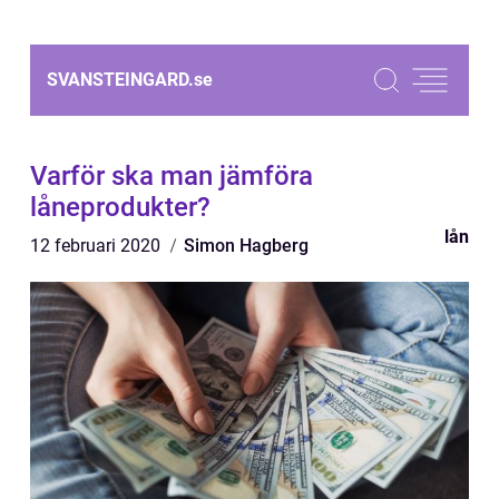
SVANSTEINGARD.
se
Varför ska man jämföra
låneprodukter?
lån
12 februari 2020
Simon Hagberg