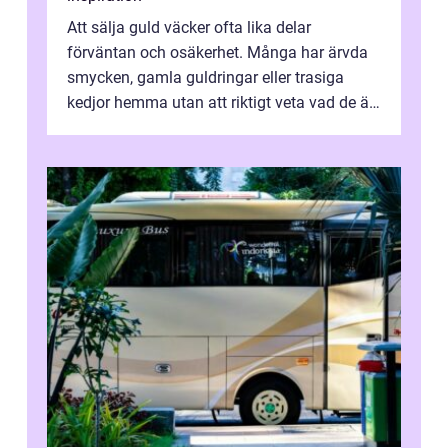
Att sälja guld väcker ofta lika delar
förväntan och osäkerhet. Många har ärvda
smycken, gamla guldringar eller trasiga
kedjor hemma utan att riktigt veta vad de är
värda. Samtidigt hör man om stora pr...