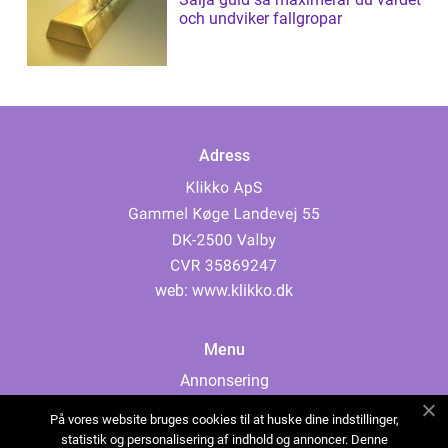
och undviker fallgropar
Adress
web:
www.klikko.dk
Menu
Annonsering
Om oss
På vores website bruges cookies til at huske dine indstillinger,
Cookies
statistik og personalisering af indhold og annoncer. Denne