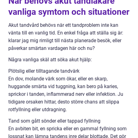
När behövs akut tandläkare
vanliga symtom och situationer
Akut tandvård behövs när ett tandproblem inte kan
vänta till en vanlig tid. En enkel fråga att ställa sig är:
klarar jag mig rimligt till nästa planerade besök, eller
påverkar smärtan vardagen här och nu?
Några vanliga skäl att söka akut hjälp:
Plötslig eller tilltagande tandvärk
En dov, molande värk som ökar, eller en skarp,
huggande smärta vid tuggning, kan bero på karies,
sprickor i tanden, inflammerad nerv eller infektion. Ju
tidigare orsaken hittar, desto större chans att slippa
rotfyllning eller utdragning.
Tand som gått sönder eller tappad fyllning
En avbiten bit, en spricka eller en gammal fyllning som
lossnat kan lämna tandens inre delar blottade. Det gör