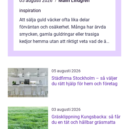
05 augusti 2026
Malin Lindgren
inspiration
Att sälja guld väcker ofta lika delar
förväntan och osäkerhet. Många har ärvda
smycken, gamla guldringar eller trasiga
kedjor hemma utan att riktigt veta vad de är
värda. Samtidigt hör man om stora pr...
05 augusti 2026
Städfirma Stockholm – så väljer
du rätt hjälp för hem och företag
03 augusti 2026
Gräsklippning Kungsbacka: så får
du en tät och hållbar gräsmatta