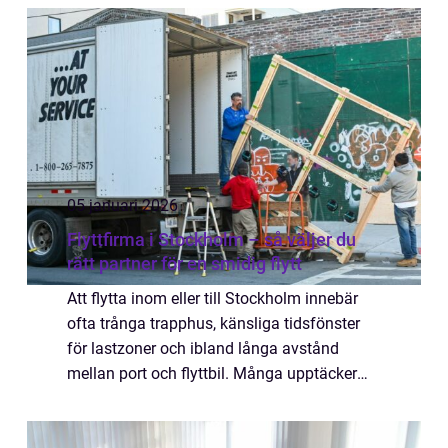
05 januari 2026
Flyttfirma i Stockholm – så väljer du
rätt partner för en smidig flytt
Att flytta inom eller till Stockholm innebär
ofta trånga trapphus, känsliga tidsfönster
för lastzoner och ibland långa avstånd
mellan port och flyttbil. Många upptäcker
snabbt att en genomtänkt pl...