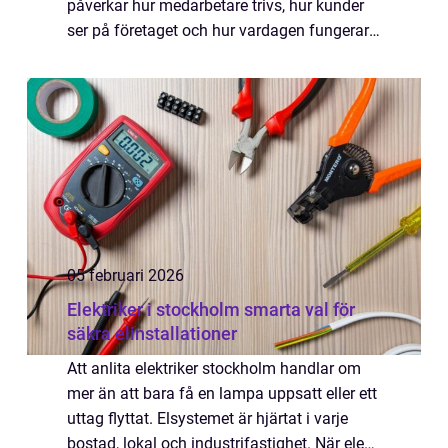
påverkar hur medarbetare trivs, hur kunder
ser på företaget och hur vardagen fungerar i
praktiken. Ett genomtänkt val kan spara
pengar, skapa bättre fokus och göra
verksamhe...
05 februari 2026
Elektriker i stockholm smarta val för
säkra elinstallationer
Att anlita elektriker stockholm handlar om
mer än att bara få en lampa uppsatt eller ett
uttag flyttat. Elsystemet är hjärtat i varje
bostad, lokal och industrifastighet. När elen