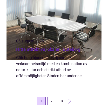
05 augusti 2025
Hitta attraktiva lokaler i Göteborg
Göteborg bjuder på en dynamisk
verksamhetsmiljö med en kombination av
natur, kultur och ett rikt utbud av
affärsmöjligheter. Staden har under de
senaste åren blivit allt mer populär för
företag som s&oum...
1
2
3