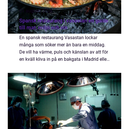
01 augusti 2026
Spansk restaurang i vasastan en guide
till mat, miljö och vin
En spansk restaurang Vasastan lockar
många som söker mer än bara en middag.
De vill ha värme, puls och känslan av att för
en kväll kliva in på en bakgata i Madrid eller
San Sebastián. I den här artikeln beskrivs
vad som kännetecknar en riktigt bra sp...