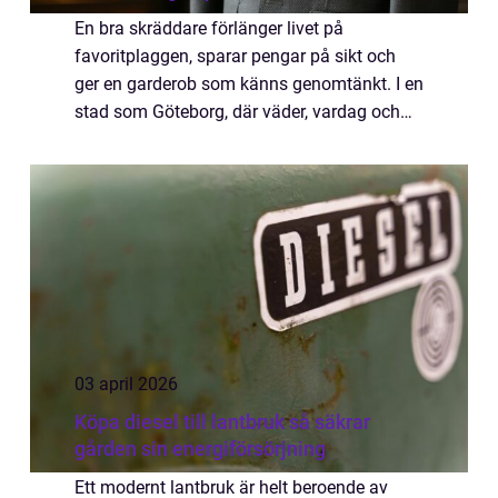
En bra skräddare förlänger livet på
favoritplaggen, sparar pengar på sikt och
ger en garderob som känns genomtänkt. I en
stad som Göteborg, där väder, vardag och
fest möts, fyller skräddaren en viktig roll. När
jeansen nöts, kostymen sitter fel eller...
03 april 2026
Köpa diesel till lantbruk så säkrar
gården sin energiförsörjning
Ett modernt lantbruk är helt beroende av