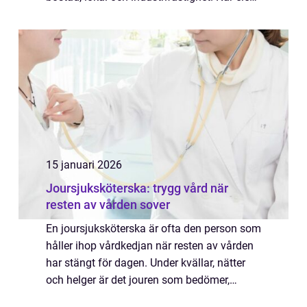
fungerar som den ska märks den knappt,
men när något krånglar blir var...
15 januari 2026
Joursjuksköterska: trygg vård när
resten av vården sover
En joursjuksköterska är ofta den person som
håller ihop vårdkedjan när resten av vården
har stängt för dagen. Under kvällar, nätter
och helger är det jouren som bedömer,
prioriterar och &...