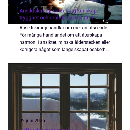
05 juli 2026
Ansiktskirurgi gävleborg kunskap,
trygghet och realistiska resultat
Ansiktskirurgi handlar om mer än utseende.
För många handlar det om att återskapa
harmoni i ansiktet, minska ålderstecken eller
korrigera något som länge skapat osäkerhet.
I Gävleborg finns erfarna plastikkirurger som
arbetar med både estetiska önske...
02 juni 2026