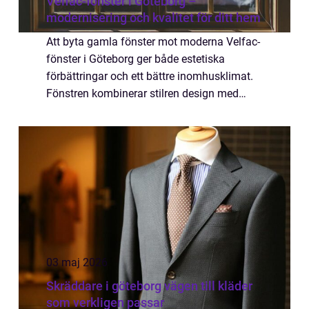
Velfac-fönster i Göteborg –
modernisering och kvalitet för ditt hem
Att byta gamla fönster mot moderna Velfac-
fönster i Göteborg ger både estetiska
förbättringar och ett bättre inomhusklimat.
Fönstren kombinerar stilren design med
energieffektivitet, vilket gör dem till e...
03 maj 2026
Skräddare i göteborg vägen till kläder
som verkligen passar