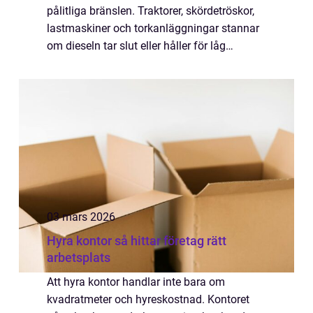
pålitliga bränslen. Traktorer, skördetröskor,
lastmaskiner och torkanläggningar stannar
om dieseln tar slut eller håller för låg
kvalitet. Därför är frågan hur man smartast
kan köpa diesel till lantbruk viktig...
03 mars 2026
Hyra kontor så hittar företag rätt
arbetsplats
Att hyra kontor handlar inte bara om
kvadratmeter och hyreskostnad. Kontoret