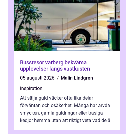
Bussresor varberg bekväma
upplevelser längs västkusten
05 augusti 2026
Malin Lindgren
inspiration
Att sälja guld väcker ofta lika delar
förväntan och osäkerhet. Många har ärvda
smycken, gamla guldringar eller trasiga
kedjor hemma utan att riktigt veta vad de är
värda. Samtidigt hör man om stora pr...