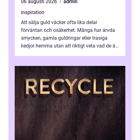
06 augusti 2026
admin
inspiration
Att sälja guld väcker ofta lika delar
förväntan och osäkerhet. Många har ärvda
smycken, gamla guldringar eller trasiga
kedjor hemma utan att riktigt veta vad de är
värda. Samtidigt hör man om stora pr...