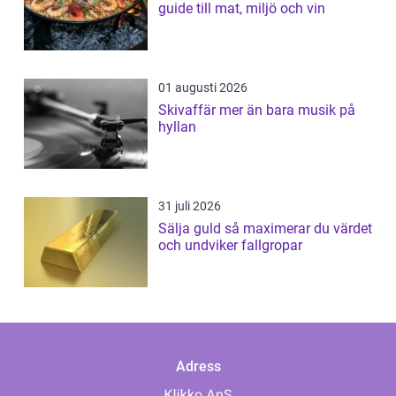
guide till mat, miljö och vin
01 augusti 2026
Skivaffär mer än bara musik på
hyllan
31 juli 2026
Sälja guld så maximerar du värdet
och undviker fallgropar
Adress