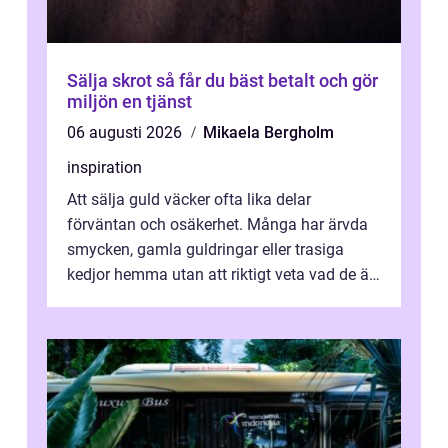
Sälja skrot så får du bäst betalt och gör
miljön en tjänst
06 augusti 2026
Mikaela Bergholm
inspiration
Att sälja guld väcker ofta lika delar
förväntan och osäkerhet. Många har ärvda
smycken, gamla guldringar eller trasiga
kedjor hemma utan att riktigt veta vad de är
värda. Samtidigt hör man om stora pr...