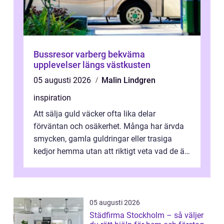
Bussresor varberg bekväma
upplevelser längs västkusten
05 augusti 2026
Malin Lindgren
inspiration
Att sälja guld väcker ofta lika delar
förväntan och osäkerhet. Många har ärvda
smycken, gamla guldringar eller trasiga
kedjor hemma utan att riktigt veta vad de är
värda. Samtidigt hör man om stora pr...
05 augusti 2026
Städfirma Stockholm – så väljer