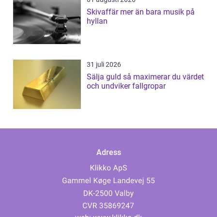
Skivaffär mer än bara musik på
hyllan
31 juli 2026
Sälja guld så maximerar du värdet
och undviker fallgropar
Adress