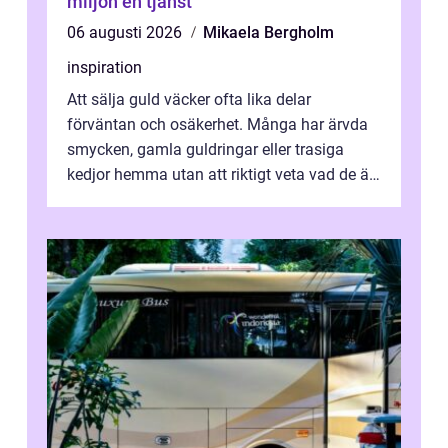
miljön en tjänst
06 augusti 2026
Mikaela Bergholm
inspiration
Att sälja guld väcker ofta lika delar
förväntan och osäkerhet. Många har ärvda
smycken, gamla guldringar eller trasiga
kedjor hemma utan att riktigt veta vad de är
värda. Samtidigt hör man om stora pr...