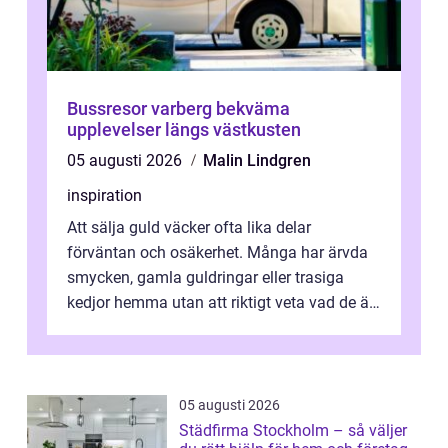
Bussresor varberg bekväma
upplevelser längs västkusten
05 augusti 2026
Malin Lindgren
inspiration
Att sälja guld väcker ofta lika delar
förväntan och osäkerhet. Många har ärvda
smycken, gamla guldringar eller trasiga
kedjor hemma utan att riktigt veta vad de är
värda. Samtidigt hör man om stora pr...
05 augusti 2026
Städfirma Stockholm – så väljer