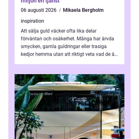
miljön en tjänst
06 augusti 2026
Mikaela Bergholm
inspiration
Att sälja guld väcker ofta lika delar
förväntan och osäkerhet. Många har ärvda
smycken, gamla guldringar eller trasiga
kedjor hemma utan att riktigt veta vad de är
värda. Samtidigt hör man om stora pr...