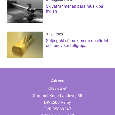
Skivaffär mer än bara musik på
hyllan
31 juli 2026
Sälja guld så maximerar du värdet
och undviker fallgropar
Adress