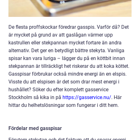
De flesta proffskockar föredrar gasspis. Varför då? Det
är mycket på grund av att gaslågan värmer upp
kastrullen eller stekpannan mycket fortare än andra
alternativ. Det ger en betydligt bättre stekyta. Vanliga
spisar kan vara luriga – lägger du på en köttbit innan
stekpannan är tillräckligt het riskerar du att koka köttet.
Gasspisar förbrukar också mindre energi än en elspis.
Visste du att elspisen är det som drar mest energi i
hushållet? Söker du efter komplett gasservice
Stockholm så kika in på
https://gasservice.nu/
. Här
hittar du helhetslösningar som fungerar i ditt hem.
Fördelar med gasspisar
Förutom stekytan och det faktum att du sparar energi