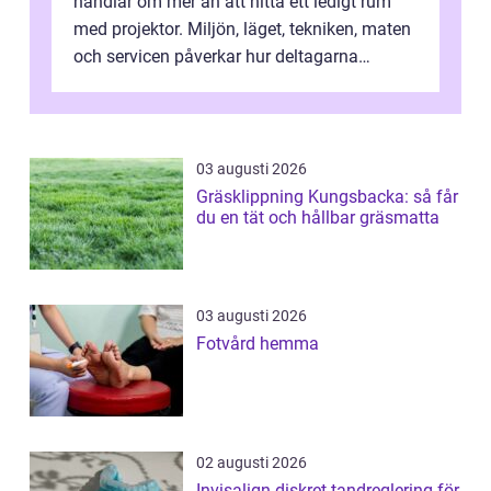
handlar om mer än att hitta ett ledigt rum
med projektor. Miljön, läget, tekniken, maten
och servicen påverkar hur deltagarna
upplever dagen och hur mycket som fak...
03 augusti 2026
Gräsklippning Kungsbacka: så får
du en tät och hållbar gräsmatta
03 augusti 2026
Fotvård hemma
02 augusti 2026
Invisalign diskret tandreglering för