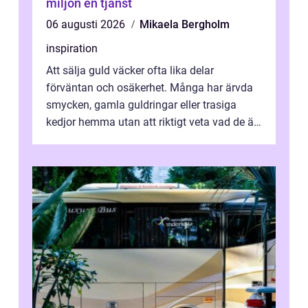
miljön en tjänst
06 augusti 2026
Mikaela Bergholm
inspiration
Att sälja guld väcker ofta lika delar
förväntan och osäkerhet. Många har ärvda
smycken, gamla guldringar eller trasiga
kedjor hemma utan att riktigt veta vad de är
värda. Samtidigt hör man om stora pr...