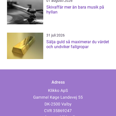
01 augusti 2026
Skivaffär mer än bara musik på
hyllan
31 juli 2026
Sälja guld så maximerar du värdet
och undviker fallgropar
Adress