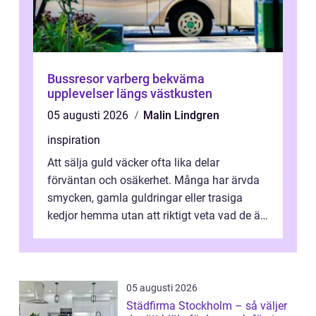
Bussresor varberg bekväma
upplevelser längs västkusten
05 augusti 2026
Malin Lindgren
inspiration
Att sälja guld väcker ofta lika delar
förväntan och osäkerhet. Många har ärvda
smycken, gamla guldringar eller trasiga
kedjor hemma utan att riktigt veta vad de är
värda. Samtidigt hör man om stora pr...
05 augusti 2026
Städfirma Stockholm – så väljer