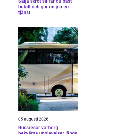
Sälja skrot så får du bäst
betalt och gör miljön en
tjänst
05 augusti 2026
Bussresor varberg
bekväma upplevelser längs