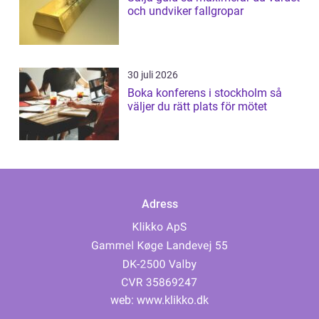
och undviker fallgropar
30 juli 2026
Boka konferens i stockholm så
väljer du rätt plats för mötet
Adress
web:
www.klikko.dk