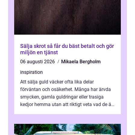
Sälja skrot så får du bäst betalt och gör
miljön en tjänst
06 augusti 2026
Mikaela Bergholm
inspiration
Att sälja guld väcker ofta lika delar
förväntan och osäkerhet. Många har ärvda
smycken, gamla guldringar eller trasiga
kedjor hemma utan att riktigt veta vad de är
värda. Samtidigt hör man om stora pr...