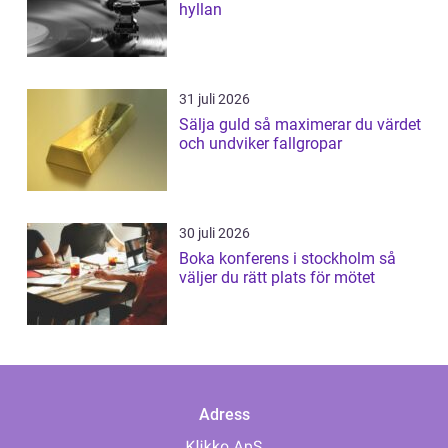
hyllan
31 juli 2026
Sälja guld så maximerar du värdet
och undviker fallgropar
30 juli 2026
Boka konferens i stockholm så
väljer du rätt plats för mötet
Adress