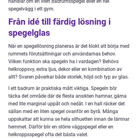
handlar om en liten badrumsspegel eller en hel
spegelvägg i ett gym.
Från idé till färdig lösning i
spegelglas
När en spegellösning planeras är det klokt att börja med
rummets förutsättningar och användarnas behov.
Vilken funktion ska spegeln ha i vardagen? Behövs
helkroppsvy, extra ljus, dekor eller en kombination av
allt? Svaren påverkar både storlek, höjd och typ av glas.
I ett badrum är praktiska mått viktiga. Spegeln bör
täcka det område där de flesta ansikten hamnar, gärna
med lite marginal uppåt och nedåt. I en hall räcker det
sällan med en liten spegel ovanför en byrå. Många
uppskattar att kunna se hela silhuetten innan de lämnar
hemmet. Därför blir en större väggspegel eller en
helkroppsspegel ofta det bästa valet.