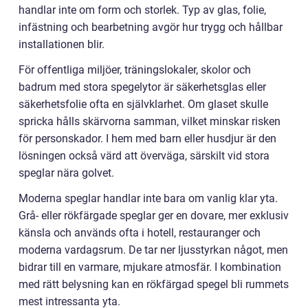
handlar inte om form och storlek. Typ av glas, folie,
infästning och bearbetning avgör hur trygg och hållbar
installationen blir.
För offentliga miljöer, träningslokaler, skolor och
badrum med stora spegelytor är säkerhetsglas eller
säkerhetsfolie ofta en självklarhet. Om glaset skulle
spricka hålls skärvorna samman, vilket minskar risken
för personskador. I hem med barn eller husdjur är den
lösningen också värd att överväga, särskilt vid stora
speglar nära golvet.
Moderna speglar handlar inte bara om vanlig klar yta.
Grå- eller rökfärgade speglar ger en dovare, mer exklusiv
känsla och används ofta i hotell, restauranger och
moderna vardagsrum. De tar ner ljusstyrkan något, men
bidrar till en varmare, mjukare atmosfär. I kombination
med rätt belysning kan en rökfärgad spegel bli rummets
mest intressanta yta.