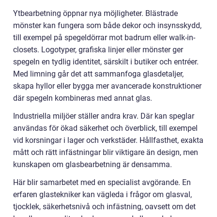
Ytbearbetning öppnar nya möjligheter. Blästrade
mönster kan fungera som både dekor och insynsskydd,
till exempel på spegeldörrar mot badrum eller walk-in-
closets. Logotyper, grafiska linjer eller mönster ger
spegeln en tydlig identitet, särskilt i butiker och entréer.
Med limning går det att sammanfoga glasdetaljer,
skapa hyllor eller bygga mer avancerade konstruktioner
där spegeln kombineras med annat glas.
Industriella miljöer ställer andra krav. Där kan speglar
användas för ökad säkerhet och överblick, till exempel
vid korsningar i lager och verkstäder. Hållfasthet, exakta
mått och rätt infästningar blir viktigare än design, men
kunskapen om glasbearbetning är densamma.
Här blir samarbetet med en specialist avgörande. En
erfaren glastekniker kan vägleda i frågor om glasval,
tjocklek, säkerhetsnivå och infästning, oavsett om det