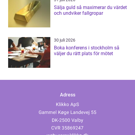
Sälja guld så maximerar du värdet
och undviker fallgropar
30 juli 2026
Boka konferens i stockholm så
väljer du rätt plats för mötet
Adress