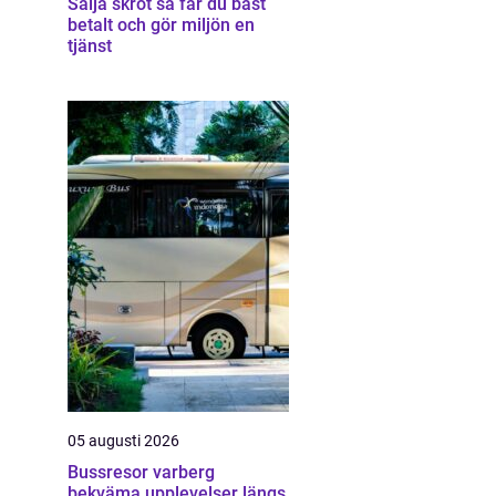
Sälja skrot så får du bäst
betalt och gör miljön en
tjänst
05 augusti 2026
Bussresor varberg
bekväma upplevelser längs