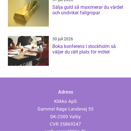
Sälja guld så maximerar du värdet
och undviker fallgropar
30 juli 2026
Boka konferens i stockholm så
väljer du rätt plats för mötet
Adress