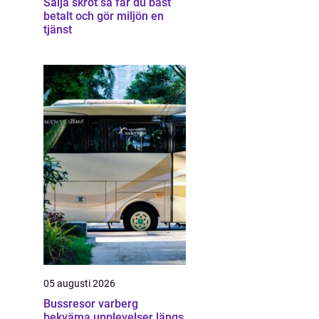
Sälja skrot så får du bäst
betalt och gör miljön en
tjänst
05 augusti 2026
Bussresor varberg
bekväma upplevelser längs