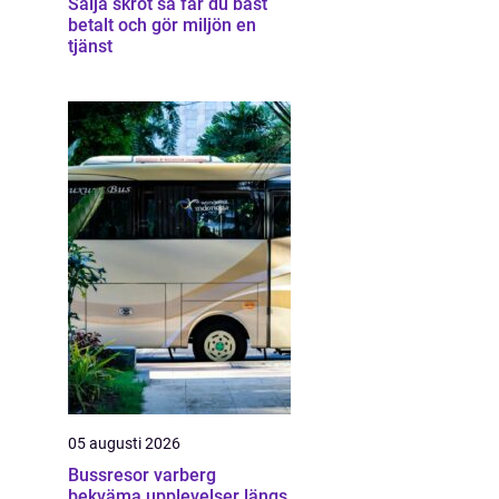
Sälja skrot så får du bäst
betalt och gör miljön en
tjänst
05 augusti 2026
Bussresor varberg
bekväma upplevelser längs