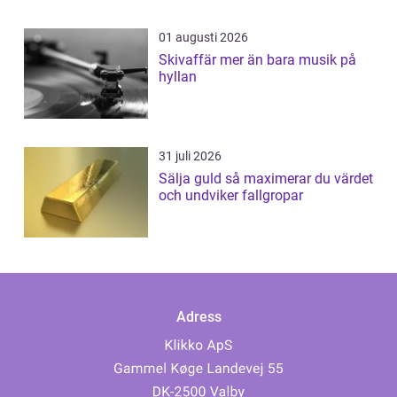
01 augusti 2026
Skivaffär mer än bara musik på
hyllan
31 juli 2026
Sälja guld så maximerar du värdet
och undviker fallgropar
Adress