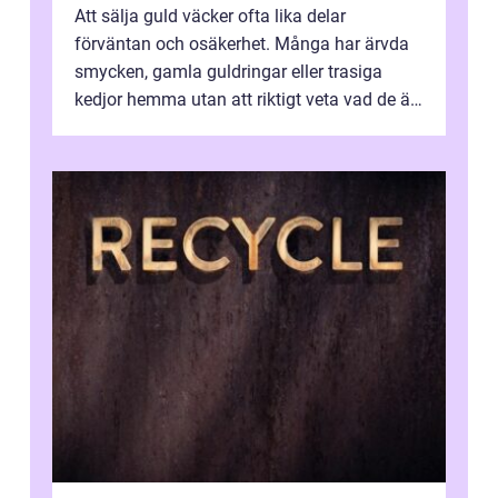
Att sälja guld väcker ofta lika delar
förväntan och osäkerhet. Många har ärvda
smycken, gamla guldringar eller trasiga
kedjor hemma utan att riktigt veta vad de är
värda. Samtidigt hör man om stora pr...