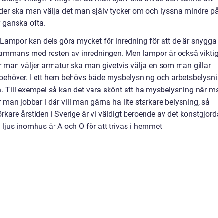
eder ska man välja det man själv tycker om och lyssna mindre p
r ganska ofta.
. Lampor kan dels göra mycket för inredning för att de är snygga
illsammans med resten av inredningen. Men lampor är också vikti
är man väljer armatur ska man givetvis välja en som man gillar
behöver. I ett hem behövs både mysbelysning och arbetsbelysn
. Till exempel så kan det vara skönt att ha mysbelysning när m
är man jobbar i där vill man gärna ha lite starkare belysning, så
kare årstiden i Sverige är vi väldigt beroende av det konstgjord
ra ljus inomhus är A och O för att trivas i hemmet.