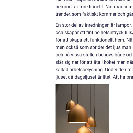
hemmet är funktionellt. När man inr
trender, som faktiskt kommer och gå
En stor del av inredningen är lampor
och skapar ett fint helhetsintryck t
för att skapa ett funktionellt hem. N
men också som sprider det ljus man 
och på vissa ställen behövs både och
slår sig ner för att äta i köket men n
kallad arbetsbelysning. Under den mör
ljuset då dagsljuset är litet. Att ha b