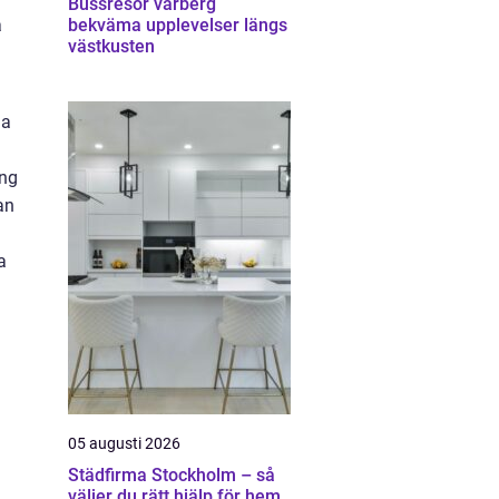
Bussresor varberg
å
bekväma upplevelser längs
västkusten
ga
ing
an
a
05 augusti 2026
Städfirma Stockholm – så
väljer du rätt hjälp för hem