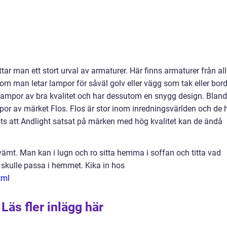
r man ett stort urval av armaturer. Här finns armaturer från al
 om man letar lampor för såväl golv eller vägg som tak eller bord
lampor av bra kvalitet och har dessutom en snygg design. Bland
por av märket Flos. Flos är stor inom inredningsvärlden och de 
ts att Andlight satsat på märken med hög kvalitet kan de ändå
.
kvämt. Man kan i lugn och ro sitta hemma i soffan och titta vad
kulle passa i hemmet. Kika in hos
tml
Läs fler inlägg här