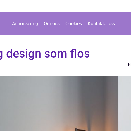
Annonsering
Om oss
Cookies
Kontakta oss
g design som flos
F