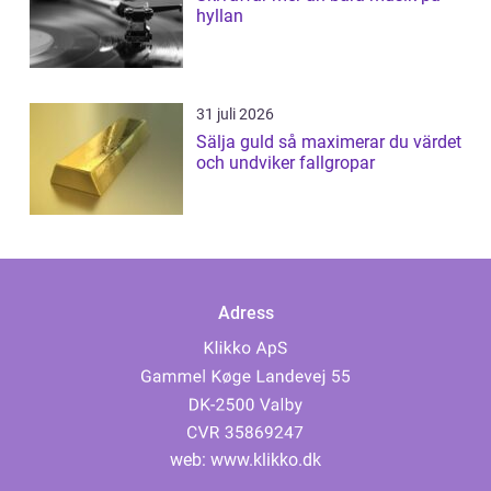
hyllan
31 juli 2026
Sälja guld så maximerar du värdet
och undviker fallgropar
Adress
web:
www.klikko.dk