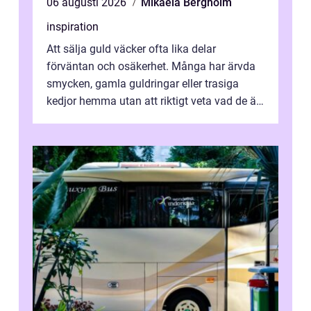
06 augusti 2026
Mikaela Bergholm
inspiration
Att sälja guld väcker ofta lika delar
förväntan och osäkerhet. Många har ärvda
smycken, gamla guldringar eller trasiga
kedjor hemma utan att riktigt veta vad de är
värda. Samtidigt hör man om stora pr...