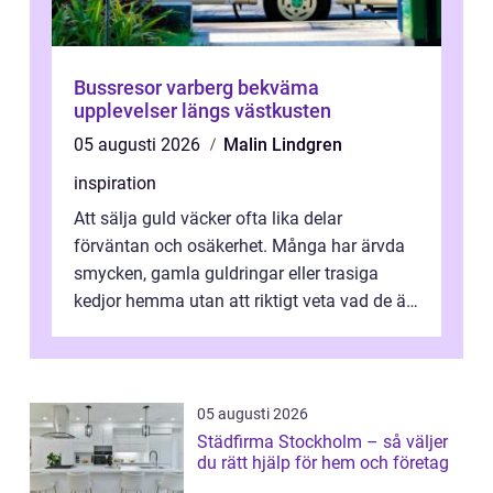
Bussresor varberg bekväma
upplevelser längs västkusten
05 augusti 2026
Malin Lindgren
inspiration
Att sälja guld väcker ofta lika delar
förväntan och osäkerhet. Många har ärvda
smycken, gamla guldringar eller trasiga
kedjor hemma utan att riktigt veta vad de är
värda. Samtidigt hör man om stora pr...
05 augusti 2026
Städfirma Stockholm – så väljer
du rätt hjälp för hem och företag