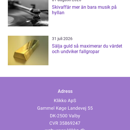
Skivaffär mer än bara musik på
hyllan
31 juli 2026
Sälja guld så maximerar du värdet
och undviker fallgropar
Adress