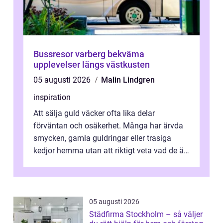
Bussresor varberg bekväma
upplevelser längs västkusten
05 augusti 2026
Malin Lindgren
inspiration
Att sälja guld väcker ofta lika delar
förväntan och osäkerhet. Många har ärvda
smycken, gamla guldringar eller trasiga
kedjor hemma utan att riktigt veta vad de är
värda. Samtidigt hör man om stora pr...
05 augusti 2026
Städfirma Stockholm – så väljer