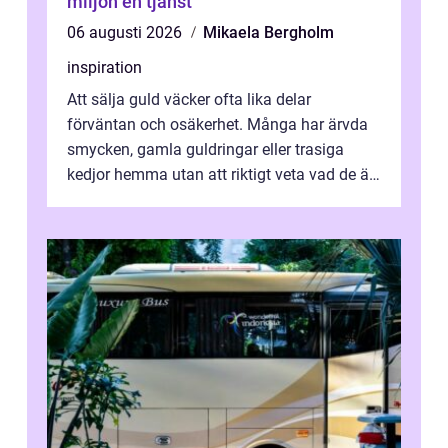
miljön en tjänst
06 augusti 2026
Mikaela Bergholm
inspiration
Att sälja guld väcker ofta lika delar
förväntan och osäkerhet. Många har ärvda
smycken, gamla guldringar eller trasiga
kedjor hemma utan att riktigt veta vad de är
värda. Samtidigt hör man om stora pr...