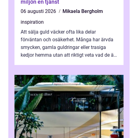
miljön en tjänst
06 augusti 2026
Mikaela Bergholm
inspiration
Att sälja guld väcker ofta lika delar
förväntan och osäkerhet. Många har ärvda
smycken, gamla guldringar eller trasiga
kedjor hemma utan att riktigt veta vad de är
värda. Samtidigt hör man om stora pr...