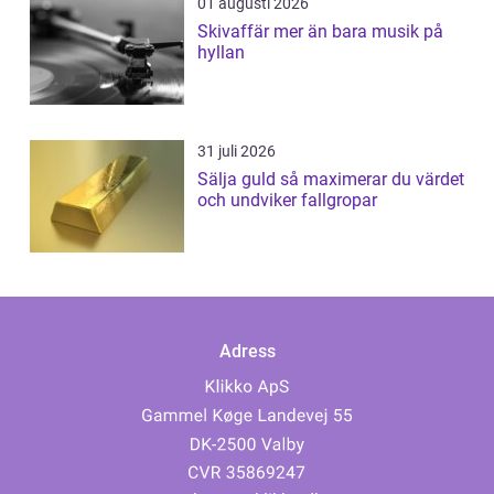
01 augusti 2026
Skivaffär mer än bara musik på
hyllan
31 juli 2026
Sälja guld så maximerar du värdet
och undviker fallgropar
Adress