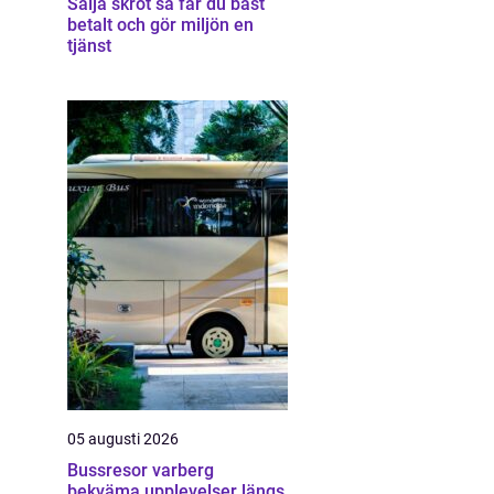
Sälja skrot så får du bäst
betalt och gör miljön en
tjänst
05 augusti 2026
Bussresor varberg
bekväma upplevelser längs