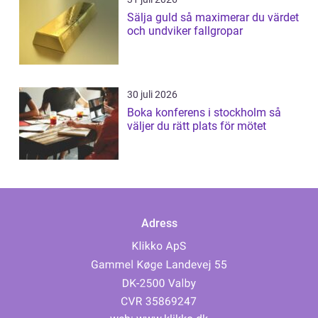
Sälja guld så maximerar du värdet
och undviker fallgropar
30 juli 2026
Boka konferens i stockholm så
väljer du rätt plats för mötet
Adress