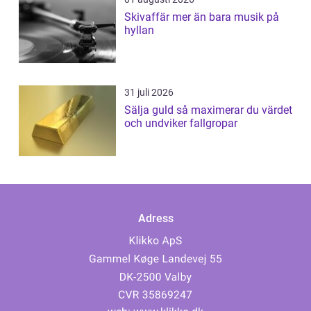
Skivaffär mer än bara musik på
hyllan
31 juli 2026
Sälja guld så maximerar du värdet
och undviker fallgropar
Adress