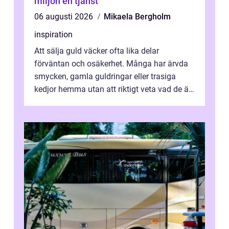
miljön en tjänst
06 augusti 2026
Mikaela Bergholm
inspiration
Att sälja guld väcker ofta lika delar
förväntan och osäkerhet. Många har ärvda
smycken, gamla guldringar eller trasiga
kedjor hemma utan att riktigt veta vad de är
värda. Samtidigt hör man om stora pr...