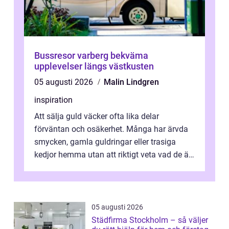
Bussresor varberg bekväma
upplevelser längs västkusten
05 augusti 2026
Malin Lindgren
inspiration
Att sälja guld väcker ofta lika delar
förväntan och osäkerhet. Många har ärvda
smycken, gamla guldringar eller trasiga
kedjor hemma utan att riktigt veta vad de är
värda. Samtidigt hör man om stora pr...
05 augusti 2026
Städfirma Stockholm – så väljer