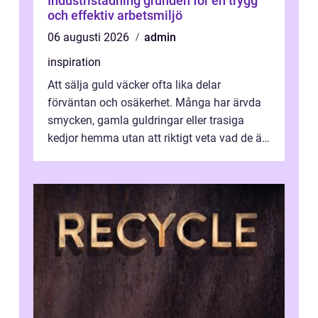
Industristädning grunden för en trygg
och effektiv arbetsmiljö
06 augusti 2026
admin
inspiration
Att sälja guld väcker ofta lika delar
förväntan och osäkerhet. Många har ärvda
smycken, gamla guldringar eller trasiga
kedjor hemma utan att riktigt veta vad de är
värda. Samtidigt hör man om stora pr...