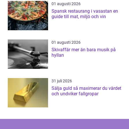
01 augusti 2026
Spansk restaurang i vasastan en
guide till mat, miljö och vin
01 augusti 2026
Skivaffär mer än bara musik på
hyllan
31 juli 2026
Sälja guld så maximerar du värdet
och undviker fallgropar