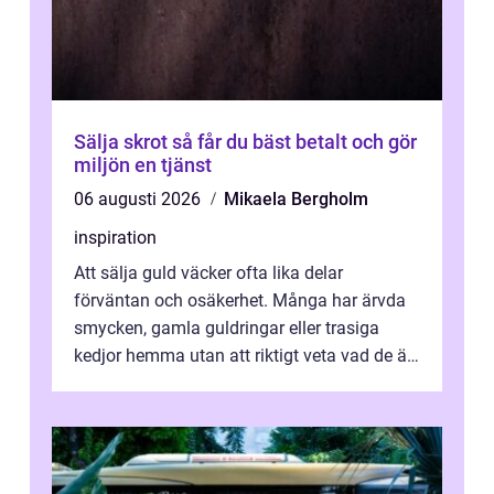
Sälja skrot så får du bäst betalt och gör
miljön en tjänst
06 augusti 2026
Mikaela Bergholm
inspiration
Att sälja guld väcker ofta lika delar
förväntan och osäkerhet. Många har ärvda
smycken, gamla guldringar eller trasiga
kedjor hemma utan att riktigt veta vad de är
värda. Samtidigt hör man om stora pr...