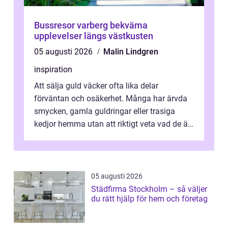
Bussresor varberg bekväma
upplevelser längs västkusten
05 augusti 2026
Malin Lindgren
inspiration
Att sälja guld väcker ofta lika delar
förväntan och osäkerhet. Många har ärvda
smycken, gamla guldringar eller trasiga
kedjor hemma utan att riktigt veta vad de är
värda. Samtidigt hör man om stora pr...
05 augusti 2026
Städfirma Stockholm – så väljer
du rätt hjälp för hem och företag