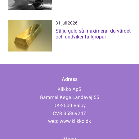
31 juli 2026
Sälja guld så maximerar du värdet
och undviker fallgropar
Adress
web:
www.klikko.dk