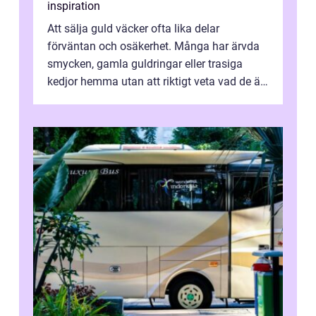
inspiration
Att sälja guld väcker ofta lika delar
förväntan och osäkerhet. Många har ärvda
smycken, gamla guldringar eller trasiga
kedjor hemma utan att riktigt veta vad de är
värda. Samtidigt hör man om stora pr...